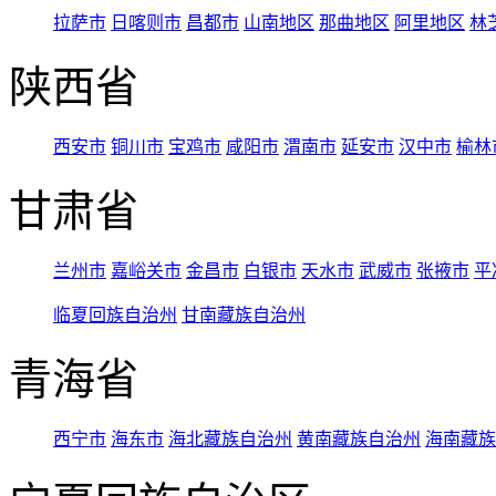
拉萨市
日喀则市
昌都市
山南地区
那曲地区
阿里地区
林
陕西省
西安市
铜川市
宝鸡市
咸阳市
渭南市
延安市
汉中市
榆林
甘肃省
兰州市
嘉峪关市
金昌市
白银市
天水市
武威市
张掖市
平
临夏回族自治州
甘南藏族自治州
青海省
西宁市
海东市
海北藏族自治州
黄南藏族自治州
海南藏族