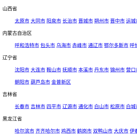
山西省
太原市
大同市
阳泉市
长治市
晋城市
朔州市
晋中市
运城
内蒙古自治区
呼和浩特市
包头市
乌海市
赤峰市
通辽市
鄂尔多斯市
呼
辽宁省
沈阳市
大连市
鞍山市
抚顺市
本溪市
丹东市
锦州市
营口
朝阳市
葫芦岛市
金普新区
吉林省
长春市
吉林市
四平市
辽源市
通化市
白山市
松原市
白城
黑龙江省
哈尔滨市
齐齐哈尔市
鸡西市
鹤岗市
双鸭山市
大庆市
伊