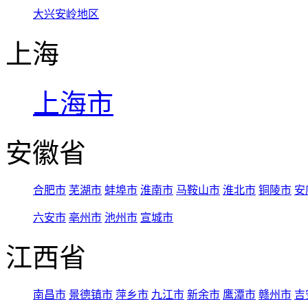
大兴安岭地区
上海
上海市
安徽省
合肥市
芜湖市
蚌埠市
淮南市
马鞍山市
淮北市
铜陵市
安
六安市
亳州市
池州市
宣城市
江西省
南昌市
景德镇市
萍乡市
九江市
新余市
鹰潭市
赣州市
吉