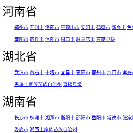
河南省
郑州市
开封市
洛阳市
平顶山市
安阳市
鹤壁市
新乡市
焦
南阳市
商丘市
信阳市
周口市
驻马店市
直辖县级
湖北省
武汉市
黄石市
十堰市
宜昌市
襄阳市
鄂州市
荆门市
孝感
恩施土家族苗族自治州
直辖县级
湖南省
长沙市
株洲市
湘潭市
衡阳市
邵阳市
岳阳市
常德市
张家
娄底市
湘西土家族苗族自治州