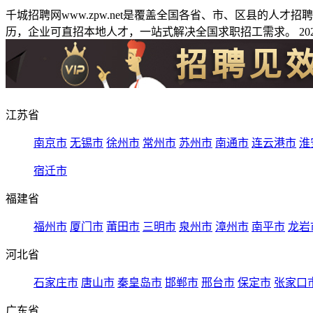
千城招聘网www.zpw.net是覆盖全国各省、市、区县的人
历，企业可直招本地人才，一站式解决全国求职招工需求。 2026
江苏省
南京市
无锡市
徐州市
常州市
苏州市
南通市
连云港市
淮
宿迁市
福建省
福州市
厦门市
莆田市
三明市
泉州市
漳州市
南平市
龙岩
河北省
石家庄市
唐山市
秦皇岛市
邯郸市
邢台市
保定市
张家口
广东省