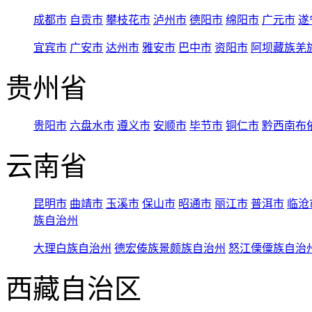
成都市
自贡市
攀枝花市
泸州市
德阳市
绵阳市
广元市
遂
宜宾市
广安市
达州市
雅安市
巴中市
资阳市
阿坝藏族羌
贵州省
贵阳市
六盘水市
遵义市
安顺市
毕节市
铜仁市
黔西南布
云南省
昆明市
曲靖市
玉溪市
保山市
昭通市
丽江市
普洱市
临沧
族自治州
大理白族自治州
德宏傣族景颇族自治州
怒江傈僳族自治
西藏自治区