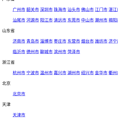
广州市
韶关市
深圳市
珠海市
汕头市
佛山市
江门市
湛江
汕尾市
河源市
阳江市
清远市
东莞市
中山市
潮州市
揭阳
山东省
济南市
青岛市
淄博市
枣庄市
东营市
烟台市
潍坊市
济宁
临沂市
德州市
聊城市
滨州市
菏泽市
浙江省
杭州市
宁波市
温州市
嘉兴市
湖州市
绍兴市
金华市
衢州
北京
北京市
天津
天津市