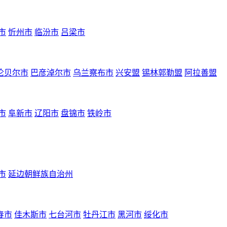
市
忻州市
临汾市
吕梁市
伦贝尔市
巴彦淖尔市
乌兰察布市
兴安盟
锡林郭勒盟
阿拉善盟
市
阜新市
辽阳市
盘锦市
铁岭市
市
延边朝鲜族自治州
春市
佳木斯市
七台河市
牡丹江市
黑河市
绥化市