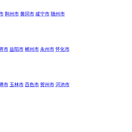
市
荆州市
黄冈市
咸宁市
随州市
界市
益阳市
郴州市
永州市
怀化市
港市
玉林市
百色市
贺州市
河池市