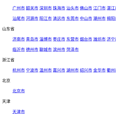
广州市
韶关市
深圳市
珠海市
汕头市
佛山市
江门市
湛江
汕尾市
河源市
阳江市
清远市
东莞市
中山市
潮州市
揭阳
山东省
济南市
青岛市
淄博市
枣庄市
东营市
烟台市
潍坊市
济宁
临沂市
德州市
聊城市
滨州市
菏泽市
浙江省
杭州市
宁波市
温州市
嘉兴市
湖州市
绍兴市
金华市
衢州
北京
北京市
天津
天津市