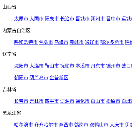
山西省
太原市
大同市
阳泉市
长治市
晋城市
朔州市
晋中市
运城
内蒙古自治区
呼和浩特市
包头市
乌海市
赤峰市
通辽市
鄂尔多斯市
呼
辽宁省
沈阳市
大连市
鞍山市
抚顺市
本溪市
丹东市
锦州市
营口
朝阳市
葫芦岛市
金普新区
吉林省
长春市
吉林市
四平市
辽源市
通化市
白山市
松原市
白城
黑龙江省
哈尔滨市
齐齐哈尔市
鸡西市
鹤岗市
双鸭山市
大庆市
伊