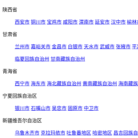
陕西省
西安市
铜川市
宝鸡市
咸阳市
渭南市
延安市
汉中市
榆林
甘肃省
兰州市
嘉峪关市
金昌市
白银市
天水市
武威市
张掖市
平
临夏回族自治州
甘南藏族自治州
青海省
西宁市
海东市
海北藏族自治州
黄南藏族自治州
海南藏族
宁夏回族自治区
银川市
石嘴山市
吴忠市
固原市
中卫市
新疆维吾尔自治区
乌鲁木齐市
克拉玛依市
吐鲁番地区
哈密地区
昌吉回族自