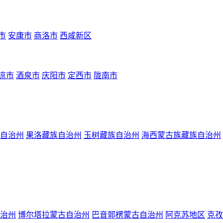
市
安康市
商洛市
西咸新区
凉市
酒泉市
庆阳市
定西市
陇南市
自治州
果洛藏族自治州
玉树藏族自治州
海西蒙古族藏族自治州
治州
博尔塔拉蒙古自治州
巴音郭楞蒙古自治州
阿克苏地区
克孜