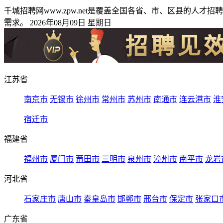
千城招聘网www.zpw.net是覆盖全国各省、市、区县的
需求。 2026年08月09日 星期日
江苏省
南京市
无锡市
徐州市
常州市
苏州市
南通市
连云港市
淮
宿迁市
福建省
福州市
厦门市
莆田市
三明市
泉州市
漳州市
南平市
龙岩
河北省
石家庄市
唐山市
秦皇岛市
邯郸市
邢台市
保定市
张家口
广东省