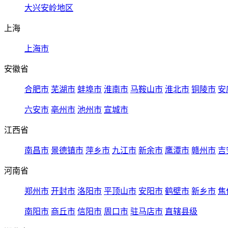
大兴安岭地区
上海
上海市
安徽省
合肥市
芜湖市
蚌埠市
淮南市
马鞍山市
淮北市
铜陵市
安
六安市
亳州市
池州市
宣城市
江西省
南昌市
景德镇市
萍乡市
九江市
新余市
鹰潭市
赣州市
吉
河南省
郑州市
开封市
洛阳市
平顶山市
安阳市
鹤壁市
新乡市
焦
南阳市
商丘市
信阳市
周口市
驻马店市
直辖县级