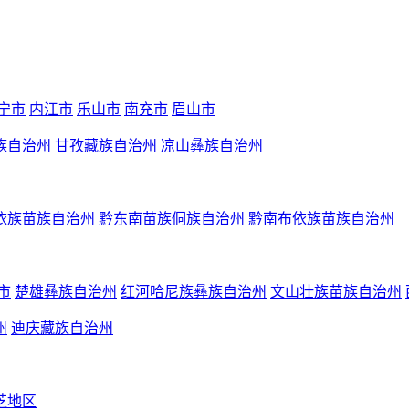
宁市
内江市
乐山市
南充市
眉山市
族自治州
甘孜藏族自治州
凉山彝族自治州
依族苗族自治州
黔东南苗族侗族自治州
黔南布依族苗族自治州
市
楚雄彝族自治州
红河哈尼族彝族自治州
文山壮族苗族自治州
州
迪庆藏族自治州
芝地区