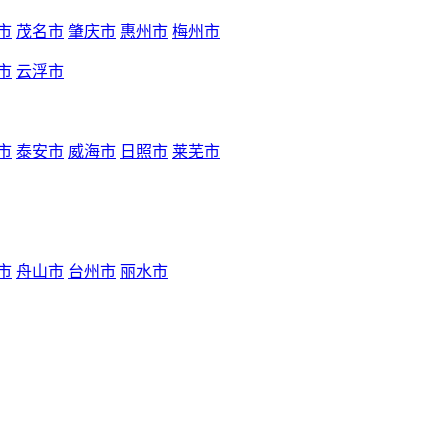
市
茂名市
肇庆市
惠州市
梅州市
市
云浮市
市
泰安市
威海市
日照市
莱芜市
市
舟山市
台州市
丽水市