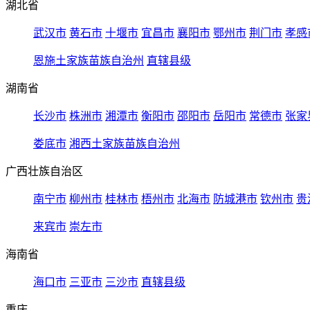
湖北省
武汉市
黄石市
十堰市
宜昌市
襄阳市
鄂州市
荆门市
孝感
恩施土家族苗族自治州
直辖县级
湖南省
长沙市
株洲市
湘潭市
衡阳市
邵阳市
岳阳市
常德市
张家
娄底市
湘西土家族苗族自治州
广西壮族自治区
南宁市
柳州市
桂林市
梧州市
北海市
防城港市
钦州市
贵
来宾市
崇左市
海南省
海口市
三亚市
三沙市
直辖县级
重庆