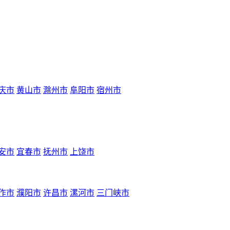
庆市
黄山市
滁州市
阜阳市
宿州市
安市
宜春市
抚州市
上饶市
作市
濮阳市
许昌市
漯河市
三门峡市