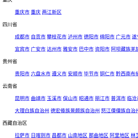
重庆市
重庆
两江新区
四川省
成都市
自贡市
攀枝花市
泸州市
德阳市
绵阳市
广元市
遂
宜宾市
广安市
达州市
雅安市
巴中市
资阳市
阿坝藏族羌
贵州省
贵阳市
六盘水市
遵义市
安顺市
毕节市
铜仁市
黔西南布
云南省
昆明市
曲靖市
玉溪市
保山市
昭通市
丽江市
普洱市
临沧
大理白族自治州
德宏傣族景颇族自治州
怒江傈僳族自治
西藏自治区
拉萨市
日喀则市
昌都市
山南地区
那曲地区
阿里地区
林