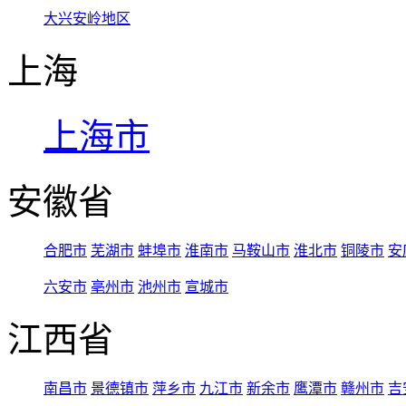
大兴安岭地区
上海
上海市
安徽省
合肥市
芜湖市
蚌埠市
淮南市
马鞍山市
淮北市
铜陵市
安
六安市
亳州市
池州市
宣城市
江西省
南昌市
景德镇市
萍乡市
九江市
新余市
鹰潭市
赣州市
吉