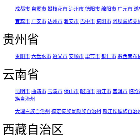
成都市
自贡市
攀枝花市
泸州市
德阳市
绵阳市
广元市
遂
宜宾市
广安市
达州市
雅安市
巴中市
资阳市
阿坝藏族羌
贵州省
贵阳市
六盘水市
遵义市
安顺市
毕节市
铜仁市
黔西南布
云南省
昆明市
曲靖市
玉溪市
保山市
昭通市
丽江市
普洱市
临沧
族自治州
大理白族自治州
德宏傣族景颇族自治州
怒江傈僳族自治
西藏自治区