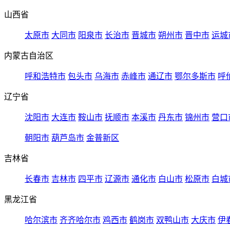
山西省
太原市
大同市
阳泉市
长治市
晋城市
朔州市
晋中市
运城
内蒙古自治区
呼和浩特市
包头市
乌海市
赤峰市
通辽市
鄂尔多斯市
呼
辽宁省
沈阳市
大连市
鞍山市
抚顺市
本溪市
丹东市
锦州市
营口
朝阳市
葫芦岛市
金普新区
吉林省
长春市
吉林市
四平市
辽源市
通化市
白山市
松原市
白城
黑龙江省
哈尔滨市
齐齐哈尔市
鸡西市
鹤岗市
双鸭山市
大庆市
伊