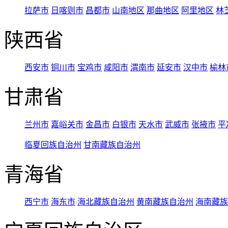
拉萨市
日喀则市
昌都市
山南地区
那曲地区
阿里地区
林
陕西省
西安市
铜川市
宝鸡市
咸阳市
渭南市
延安市
汉中市
榆林
甘肃省
兰州市
嘉峪关市
金昌市
白银市
天水市
武威市
张掖市
平
临夏回族自治州
甘南藏族自治州
青海省
西宁市
海东市
海北藏族自治州
黄南藏族自治州
海南藏族