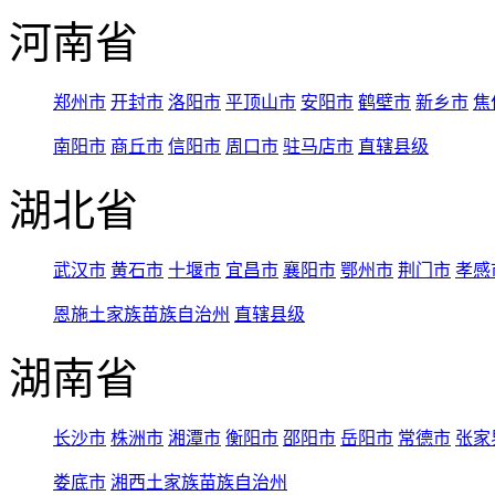
河南省
郑州市
开封市
洛阳市
平顶山市
安阳市
鹤壁市
新乡市
焦
南阳市
商丘市
信阳市
周口市
驻马店市
直辖县级
湖北省
武汉市
黄石市
十堰市
宜昌市
襄阳市
鄂州市
荆门市
孝感
恩施土家族苗族自治州
直辖县级
湖南省
长沙市
株洲市
湘潭市
衡阳市
邵阳市
岳阳市
常德市
张家
娄底市
湘西土家族苗族自治州