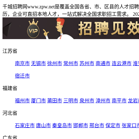
千城招聘网www.zpw.net是覆盖全国各省、市、区县的人
历，企业可直招本地人才，一站式解决全国求职招工需求。 2026
江苏省
南京市
无锡市
徐州市
常州市
苏州市
南通市
连云港市
淮
宿迁市
福建省
福州市
厦门市
莆田市
三明市
泉州市
漳州市
南平市
龙岩
河北省
石家庄市
唐山市
秦皇岛市
邯郸市
邢台市
保定市
张家口
广东省