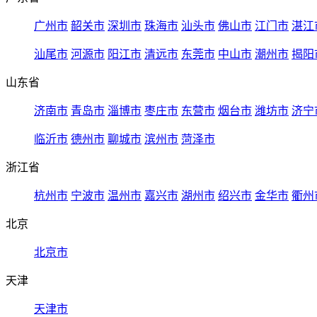
广州市
韶关市
深圳市
珠海市
汕头市
佛山市
江门市
湛江
汕尾市
河源市
阳江市
清远市
东莞市
中山市
潮州市
揭阳
山东省
济南市
青岛市
淄博市
枣庄市
东营市
烟台市
潍坊市
济宁
临沂市
德州市
聊城市
滨州市
菏泽市
浙江省
杭州市
宁波市
温州市
嘉兴市
湖州市
绍兴市
金华市
衢州
北京
北京市
天津
天津市